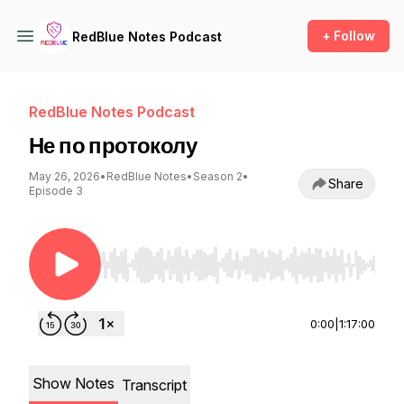
+ Follow
RedBlue Notes Podcast
RedBlue Notes Podcast
Не по протоколу
May 26, 2026
•
RedBlue Notes
•
Season 2
•
Share
Episode 3
Use Left/Right to seek, Home/End to jump to st
0:00
|
1:17:00
Show Notes
Transcript